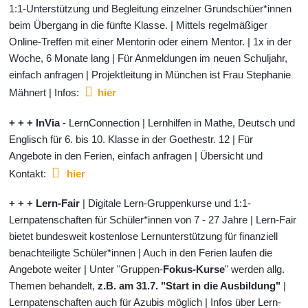
1:1-Unterstützung und Begleitung einzelner Grundschüer*innen
beim Übergang in die fünfte Klasse. | Mittels regelmäßiger
Online-Treffen mit einer Mentorin oder einem Mentor. | 1x in der
Woche, 6 Monate lang | Für Anmeldungen im neuen Schuljahr,
einfach anfragen | Projektleitung in München ist Frau Stephanie
Mähnert | Infos:
hier
+ + + InVia
- LernConnection | Lernhilfen in Mathe, Deutsch und
Englisch für 6. bis 10. Klasse in der Goethestr. 12 | Für
Angebote in den Ferien, einfach anfragen | Übersicht und
Kontakt:
hier
+ + + Lern-Fair
| Digitale Lern-Gruppenkurse und 1:1-
Lernpatenschaften für Schüler*innen von 7 - 27 Jahre | Lern-Fair
bietet bundesweit kostenlose Lernunterstützung für finanziell
benachteiligte Schüler*innen | Auch in den Ferien laufen die
Angebote weiter | Unter "Gruppen-
Fokus-Kurse
" werden allg.
Themen behandelt,
z.B. am 31.7. "Start in die Ausbildung"
|
Lernpatenschaften auch für Azubis möglich | Infos über Lern-